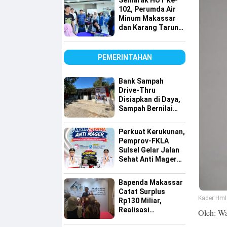
Semarak HUT ke-
Lintas Agama
102, Perumda Air
Minum Makassar
dan Karang Taruna
Gelar Donor Darah
PEMERINTAHAN
Bank Sampah
Drive-Thru
Disiapkan di Daya,
Sampah Bernilai
Ekonomi Makin
Mudah Disalurkan
Perkuat Kerukunan,
Pemprov-FKLA
Sulsel Gelar Jalan
Sehat Anti Mager
Harmoni
Kemanusiaan
Bapenda Makassar
Lintas Agama
Catat Surplus
Kader HmI
Rp130 Miliar,
Realisasi
Oleh: W
Pendapatan