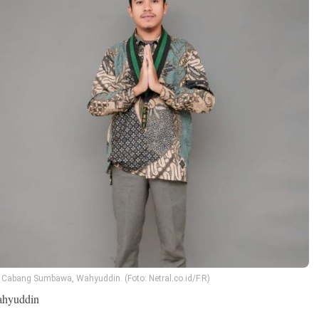
 Cabang Sumbawa, Wahyuddin. (Foto: Netral.co.id/F.R)
ahyuddin