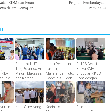
katan SDM dan Peran
Program Pemberdayaan
swa dalam Kemajuan
Pemuda
→
IT
Semarak HUT ke-
Lantik Pengurus di
RHIIBS Bekali
n,
102, Perumda Air
Takalar,
Siswa SMA
-FKLA
Minum Makassar
Mallarangan Tutu:
Unggulan KKSS
ar Jalan
dan Karang
Kader PKS Tidak
Bone dengan
i Mager
Taruna Gelar
Dicetak di Hotel,
English
Donor Darah
tetapi Ditempa di
Foundation
iaan
Lapangan
Program
gama
 Nurdin
Kerja Sunyi yang
Kadinkes
Pelatihan