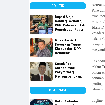
Tembus 49 Persen
Netral.c
POLITIK
Pane
dan
telah me
Bupati Sinjai
muslim d
Gabung Gerindra,
PPP: Ratnawati Tak
Islam. D
Pernah Jadi Kader
kesadaran
dalam Pa
Muzakkir Aqil
pengabdi
Bocorkan Tugas
Khusus dari DPP
masyarak
Demokrat
Tak sedi
Sosok Fadli
Akbar T
Ananda: Wakil
bukan se
Rakyat yang
Menyumbangkan
pemimpin
Seluruh Gajinya
penting 
kepada Warga
lahirnya
Kurang Mampu
OLAHRAGA
Tagline 
Bukan Sekadar