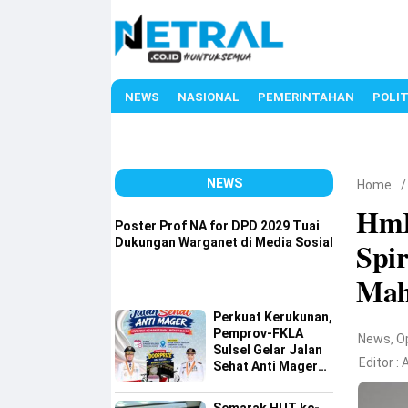
NEWS
NASIONAL
PEMERINTAHAN
POLIT
NEWS
Home
HmI 
Poster Prof NA for DPD 2029 Tuai
Dukungan Warganet di Media Sosial
Spir
Mah
Perkuat Kerukunan,
Pemprov-FKLA
News
,
O
Sulsel Gelar Jalan
Editor :
A
Sehat Anti Mager
Harmoni
Kemanusiaan