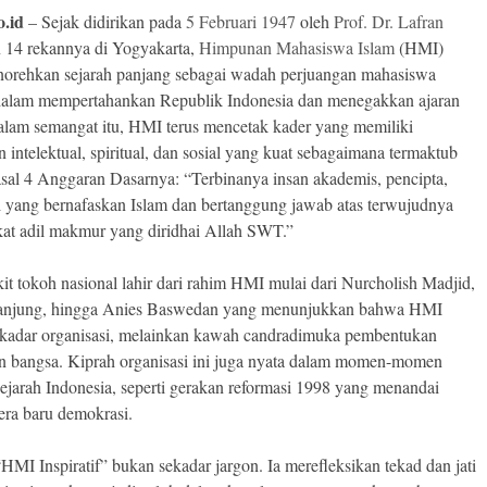
o.id
– Sejak didirikan pada
5 Februari 1947
oleh
Prof. Dr. Lafran
 14 rekannya di Yogyakarta,
Himpunan Mahasiswa Islam
(HMI)
norehkan sejarah panjang sebagai wadah perjuangan mahasiswa
alam mempertahankan Republik Indonesia dan menegakkan ajaran
alam semangat itu, HMI terus mencetak kader yang memiliki
 intelektual, spiritual, dan sosial yang kuat sebagaimana termaktub
sal 4 Anggaran Dasarnya: “Terbinanya insan akademis, pencipta,
 yang bernafaskan Islam dan bertanggung jawab atas terwujudnya
at adil makmur yang diridhai Allah SWT.”
kit tokoh nasional lahir dari rahim HMI mulai dari Nurcholish Madjid,
anjung, hingga Anies Baswedan yang menunjukkan bahwa HMI
kadar organisasi, melainkan kawah candradimuka pembentukan
 bangsa. Kiprah organisasi ini juga nyata dalam momen-momen
sejarah Indonesia, seperti gerakan reformasi 1998 yang menandai
 era baru demokrasi.
“HMI Inspiratif” bukan sekadar jargon. Ia merefleksikan tekad dan jati