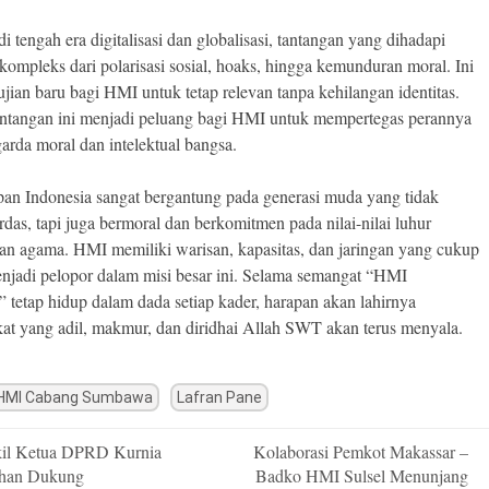
 tengah era digitalisasi dan globalisasi, tantangan yang dihadapi
kompleks dari polarisasi sosial, hoaks, hingga kemunduran moral. Ini
ujian baru bagi HMI untuk tetap relevan tanpa kehilangan identitas.
tantangan ini menjadi peluang bagi HMI untuk mempertegas perannya
garda moral dan intelektual bangsa.
an Indonesia sangat bergantung pada generasi muda yang tidak
rdas, tapi juga bermoral dan berkomitmen pada nilai-nilai luhur
an agama. HMI memiliki warisan, kapasitas, dan jaringan yang cukup
njadi pelopor dalam misi besar ini. Selama semangat “HMI
f” tetap hidup dalam dada setiap kader, harapan akan lahirnya
at yang adil, makmur, dan diridhai Allah SWT akan terus menyala.
HMI Cabang Sumbawa
Lafran Pane
il Ketua DPRD Kurnia
Kolaborasi Pemkot Makassar –
n
han Dukung
Badko HMI Sulsel Menunjang