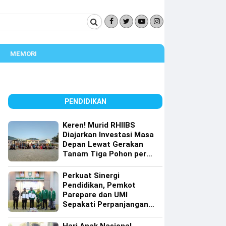
MEMORI
PENDIDIKAN
Keren! Murid RHIIBS
Diajarkan Investasi Masa
Depan Lewat Gerakan
Tanam Tiga Pohon per
Orang
Perkuat Sinergi
Pendidikan, Pemkot
Parepare dan UMI
Sepakati Perpanjangan
Kerja Sama Tri Dharma
Perguruan Tinggi