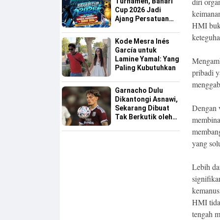
diri org
Turnamen, Bahari
Cup 2026 Jadi
keimanan
Ajang Persatuan
HMI buka
dan Pencarian
keteguha
Bakat Sepak Bola
Kode Mesra Inés
Sinjai
García untuk
Lamine Yamal: Yang
Mengamb
Paling Kubutuhkan
pribadi 
menggabu
Garnacho Dulu
Dikantongi Asnawi,
Dengan v
Sekarang Dibuat
Tak Berkutik oleh
membina 
Indonesia All Star
membangu
yang solu
Lebih da
signifik
kemanusi
HMI tida
tengah m