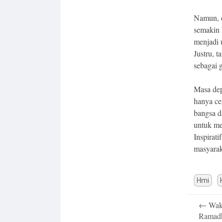
Namun, di
semakin 
menjadi 
Justru, 
sebagai 
Masa dep
hanya ce
bangsa d
untuk me
Inspirati
masyarak
Hmi
Post
←
Wak
navigatio
Ramad