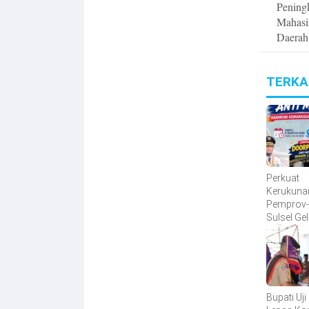
Pening
Mahasi
Daerah
TERKA
Perkuat
Kerukuna
Pemprov
Sulsel Gel
Sehat Ant
Harmoni
Kemanus
Lintas A
Bupati Uji