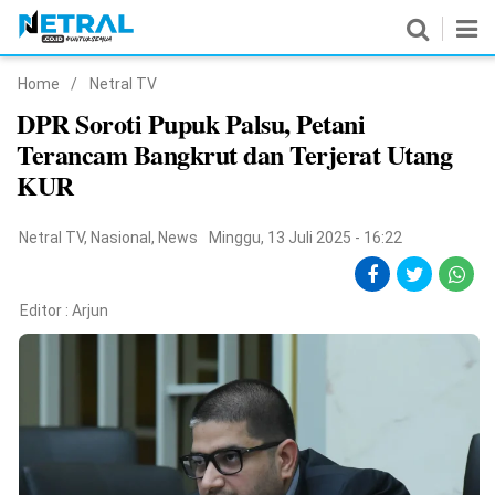
Home
/
Netral TV
News
DPR Soroti Pupuk Palsu, Petani
Terancam Bangkrut dan Terjerat Utang
Nasional
KUR
Pemerintahan
Netral TV
,
Nasional
,
News
Minggu, 13 Juli 2025 - 16:22
Politik
Hukrim
Editor :
Arjun
Pendidikan
Peristiwa
Olahraga