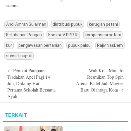
nasional.
Andi Amran Sulaiman
distribusi pupuk
kerugian petani
Ketahanan Pangan
Komisi IV DPR RI
kompensasi petani
kur
pengawasan pertanian
pupuk palsu
Rajiv NasDem
subsidi pupuk
Post
←
Pemkot Parepare
Wali Kota Munafri
navigation
Tiadakan Apel Pagi 14
Resmikan Top Spin
Juli, Dukung Hari
Arena, Padel Jadi Magnet
Pertama Sekolah Bersama
Baru Olahraga Kota
→
Ayah
TERKAIT