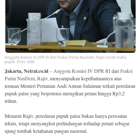
Ekonomi
Memori
Anggota Komisi IV DPR RI dari Fraksi Partai NasDem, Rajiv soroti mafia
pupuk. (Foto: dok)
Jakarta, Netral.co.id
–
Anggota Komisi IV DPR RI
dari
Fraksi
Partai NasDem
,
Rajiv
, menyampaikan keprihatinannya atas
temuan Menteri Pertanian Andi Amran Sulaiman terkait peredaran
pupuk palsu yang berpotensi merugikan petani hingga Rp3,2
©
triliun.
Copyright
2026
NETRAL
.
Menurut Rajiv, peredaran pupuk palsu bukan hanya persoalan
All
Right
teknis, tetapi menyangkut perlindungan terhadap petani sebagai
Reserved
ujung tombak ketahanan pangan nasional.