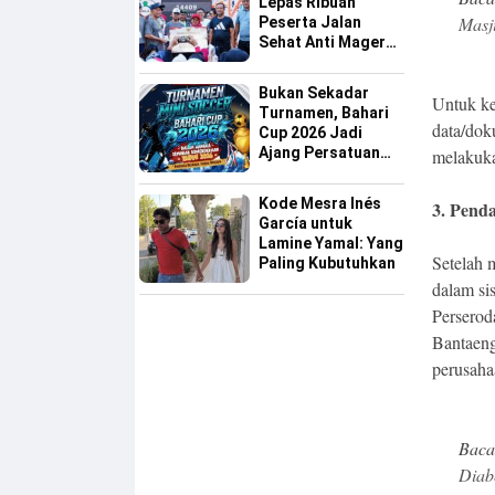
Lepas Ribuan
Masj
Peserta Jalan
Sehat Anti Mager
Harmoni
Kemanusiaan
Bukan Sekadar
Untuk ke
Lintas Agama
Turnamen, Bahari
data/dok
Cup 2026 Jadi
Ajang Persatuan
melakuka
dan Pencarian
Bakat Sepak Bola
Kode Mesra Inés
3.⁠ ⁠Pen
Sinjai
García untuk
Lamine Yamal: Yang
Setelah 
Paling Kubutuhkan
dalam si
Perserod
Bantaeng
perusaha
Baca
Diab