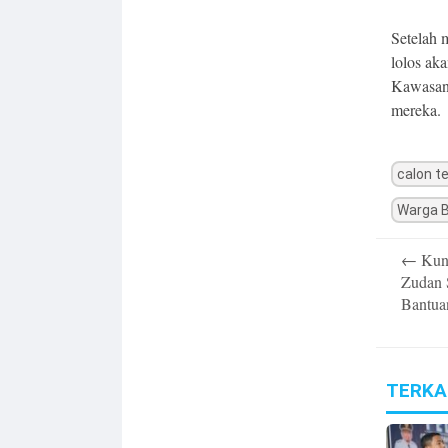
Setelah m
lolos ak
Kawasan 
mereka.
calon t
Warga 
Post
←
Kunk
navigatio
Zudan 
Bantua
TERKA