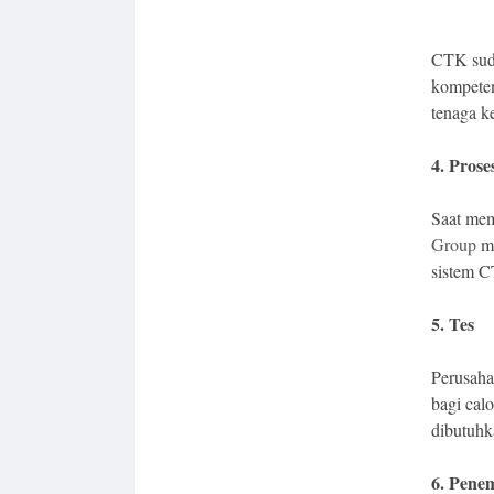
CTK suda
kompeten
tenaga k
4.⁠ ⁠Pros
Saat me
Group
me
sistem 
5.⁠ ⁠Tes⁠ ⁠
Perusaha
bagi cal
dibutuhk
6.⁠ ⁠Pen