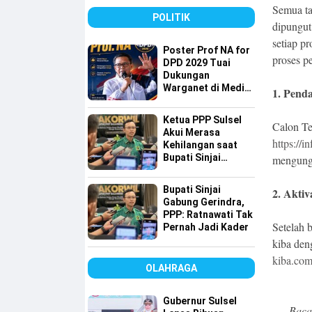
detiktimur Awards
Semua ta
POLITIK
dipungut 
setiap p
Poster Prof NA for
proses p
DPD 2029 Tuai
Dukungan
Warganet di Media
1.⁠ ⁠Pen
Sosial
Ketua PPP Sulsel
Calon Te
Akui Merasa
https://i
Kehilangan saat
Bupati Sinjai
mengung
Gabung ke
Gerindra, Tapi…
Bupati Sinjai
2.⁠ ⁠Akti
Gabung Gerindra,
PPP: Ratnawati Tak
Setelah 
Pernah Jadi Kader
kiba den
kiba.com
OLAHRAGA
Gubernur Sulsel
Baca