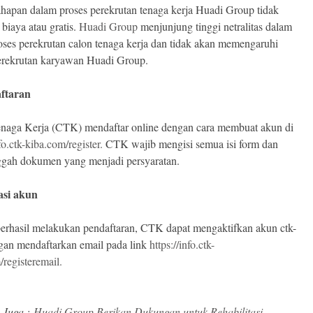
hapan dalam proses perekrutan tenaga kerja Huadi Group tidak
biaya atau gratis.
Huadi Group
menjunjung tinggi netralitas dalam
roses perekrutan calon tenaga kerja dan tidak akan memengaruhi
erekrutan karyawan Huadi Group.
daftaran
naga Kerja (CTK) mendaftar online dengan cara membuat akun di
nfo.ctk-kiba.com/register.
CTK wajib mengisi semua isi form dan
gah dokumen yang menjadi persyaratan.
vasi akun
berhasil melakukan pendaftaran, CTK dapat mengaktifkan akun ctk-
gan mendaftarkan email pada link
https://info.ctk-
/registeremail.
 Juga :
Huadi Group Berikan Dukungan untuk Rehabilitasi