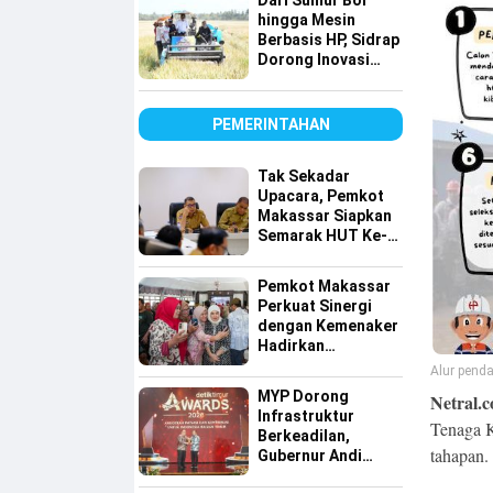
Dari Sumur Bor
hingga Mesin
Berbasis HP, Sidrap
Dorong Inovasi
Pertanian
PEMERINTAHAN
Tak Sekadar
Upacara, Pemkot
Makassar Siapkan
Semarak HUT Ke-
81 RI di 15
Kecamatan
Pemkot Makassar
Perkuat Sinergi
dengan Kemenaker
Hadirkan
Kesempatan Kerja
Alur penda
yang Inklusif dan
MYP Dorong
Netral.c
Berkeadilan
Infrastruktur
Tenaga K
Berkeadilan,
tahapan.
Gubernur Andi
Sudirman Raih