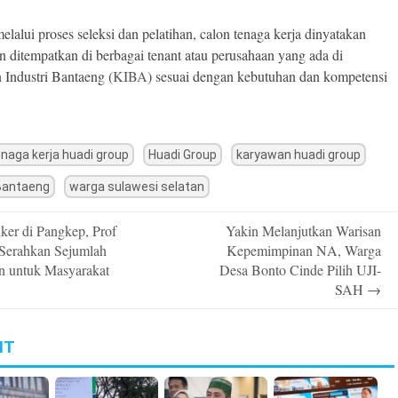
elalui proses seleksi dan pelatihan, calon tenaga kerja dinyatakan
an ditempatkan di berbagai tenant atau perusahaan yang ada di
Industri Bantaeng (
KIBA
) sesuai dengan kebutuhan dan kompetensi
enaga kerja huadi group
Huadi Group
karyawan huadi group
Bantaeng
warga sulawesi selatan
er di Pangkep, Prof
Yakin Melanjutkan Warisan
n
Serahkan Sejumlah
Kepemimpinan NA, Warga
n untuk Masyarakat
Desa Bonto Cinde Pilih UJI-
SAH
→
IT