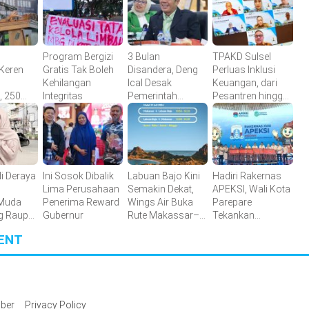
Program Bergizi
3 Bulan
TPAKD Sulsel
Keren
Gratis Tak Boleh
Disandera, Deng
Perluas Inklusi
Kehilangan
Ical Desak
Keuangan, dari
 250
Integritas
Pemerintah
Pesantren hingga
ngusaha
Selamatkan WNI
Petani Kakao
asil
yang Disandera di
Somalia
i Deraya
Ini Sosok Dibalik
Labuan Bajo Kini
Hadiri Rakernas
Lima Perusahaan
Semakin Dekat,
APEKSI, Wali Kota
 Muda
Penerima Reward
Wings Air Buka
Parepare
g Raup
Gubernur
Rute Makassar–
Tekankan
luhan
Labuan Bajo
Pentingnya
ENT
Pekan
Kolaborasi
Antarkota
ber
Privacy Policy