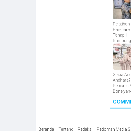
Pelatihan
Parepare 
Tahap II
Rampung,
Calon Pe
Baru Berh
Dilatih
Siapa And
Andhara?
Pebisnis
Bone yan
Omzet Pu
COMM
Juta per 
Beranda
Tentang
Redaksi
Pedoman Media Si