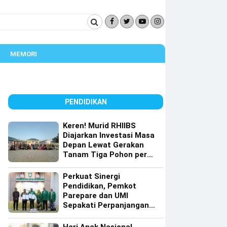
MEMORI
PENDIDIKAN
Keren! Murid RHIIBS
Diajarkan Investasi Masa
Depan Lewat Gerakan
Tanam Tiga Pohon per
Orang
Perkuat Sinergi
Pendidikan, Pemkot
Parepare dan UMI
Sepakati Perpanjangan
Kerja Sama Tri Dharma
Perguruan Tinggi