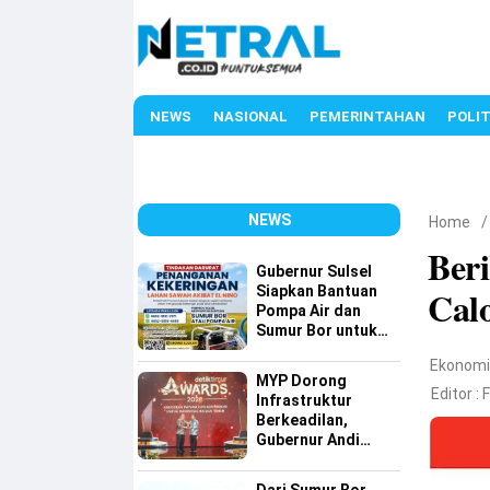
NEWS
NASIONAL
PEMERINTAHAN
POLIT
NEWS
Home
Ber
Gubernur Sulsel
Siapkan Bantuan
Cal
Pompa Air dan
Sumur Bor untuk
Wilayah Petanian
Ekonom
MYP Dorong
Editor :
Infrastruktur
Berkeadilan,
Gubernur Andi
Sudirman Raih
detiktimur Awards